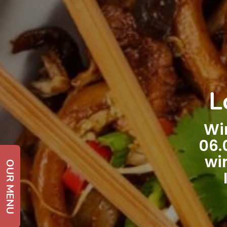
L
Wi
06.
wi
OUR MENU