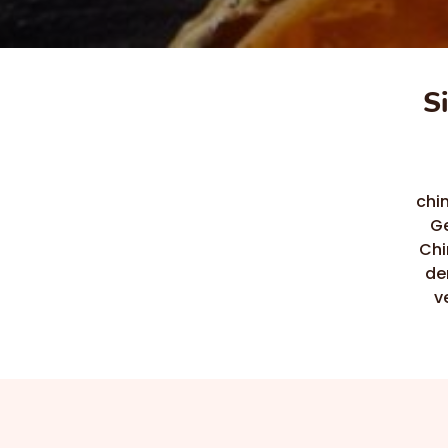
S
chi
Ge
Chi
de
v