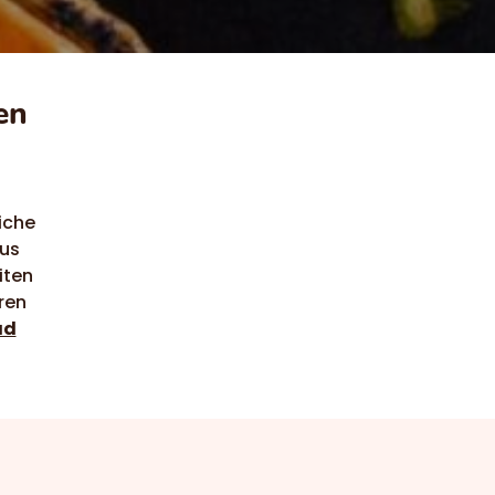
en
iche
tus
iten
ren
ead