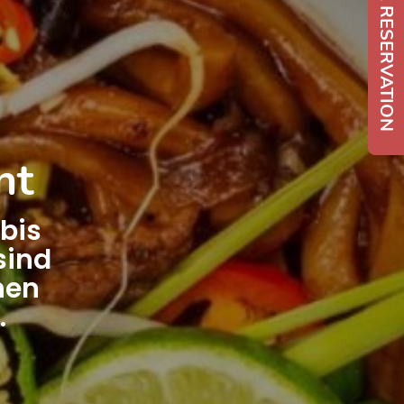
MAKE A RESERVATION
nt
bis
sind
hen
.